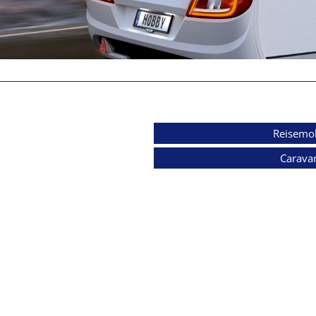
Reisemob
Carava