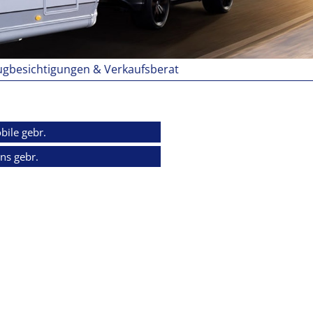
chtigungen & Verkaufsberatungen grundsätzlich nur nach
bile gebr.
ns gebr.