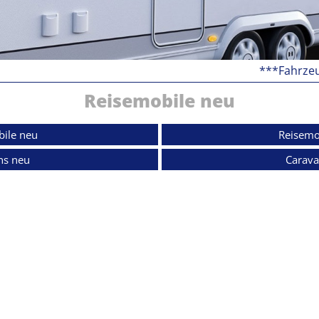
***Fahrzeugbesi
Reisemobile neu
ile neu
Reisemo
ns neu
Carava